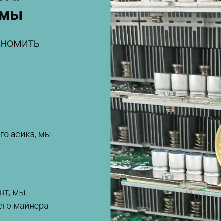
емы
ономить
го асика, мы
нт, мы
его майнера