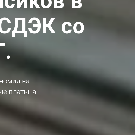
асиков в
 СДЭК со
Г.
ономия на
ые платы, а