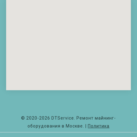
© 2020-2026 DTService. Ремонт майнинг-
оборудования в Москве.
|
Политика
конфиденциальности
|
Условия ремонта и гарантии