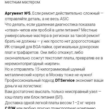
местным мастером.
Аргумент №5.
Если ремонт действительно сложный —
отправляйте деталь, а не весь ASIC
Что делать, если удаленная диагностика показала
«отвал» чипов или пробой в цепи питания? Местные
универсальные мастера в регионах за такой ремонт
брать не должны — у них просто нет дорогостоящих
ИК-станций для BGA-пайки, оригинальных донорских
плат и трафаретов. Они либо откажут, либо
окончательно сожгут текстолит платы, превратив ее в
неремонтопригодный «кирпич».
Но и отправлять 15-килограммовый шумный
металлический корпус в Москву тоже не нужно!
Профессиональный подход
DTService
экономит ваши
деньги на логистике:
Вам достаточно выслать только неисправный узел —
хэш-плату или блок питания (БП).
Доставка одной легкой платы весом 1–2 кг через
СДЭК
или любую другую транспортную компанию