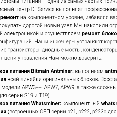
системы питания — одна из самых частых прич
исный центр DTService выполняет профессио
 ремонт
на компонентном уровне, избавляя вас
покупать дорогой новый узел.Мы накопили о
ой электроникой и осуществляем
ремонт блоко
нфигураций. Наши инженеры устраняют коро
ие транзисторы, диодные мосты, конденсатор
т цепи управления.Нам можно доверить:
ов питания Bitmain Antminer:
выполняем
antm
ния
всей линейки оригинальных блоков. Восст
 модели APW3++, APW7, APW9, а также сложн
ля серий S19 и T19).
ков питания Whatsminer:
компонентный
whats
ния
(встроенных ОБП серий p21, p222, p222c дл