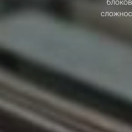
блоков
сложност