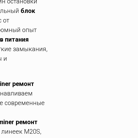
ин остановки
нальный
блок
 от
громный опыт
в питания
ткие замыкания,
ы и
iner ремонт
анавливаем
ые современные
miner ремонт
я линеек M20S,