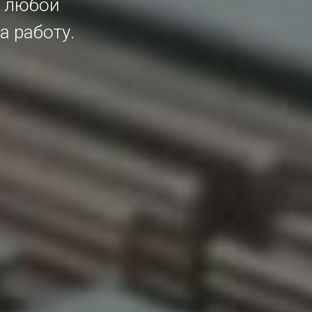
я любой
а работу.