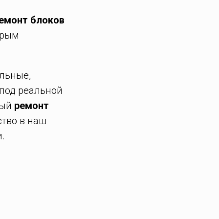
емонт блоков
трым
льные,
 под реальной
ный
ремонт
ство в наш
.