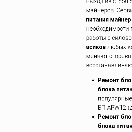
Выход из строя 
майнеров. Серв
питания майнер
необходимости 
работы с силов
асиков
любых ко
меняют сгоревш
восстанавливаю
Ремонт блок
блока пита
популярные
БП APW12 (д
Ремонт бло
блока пита