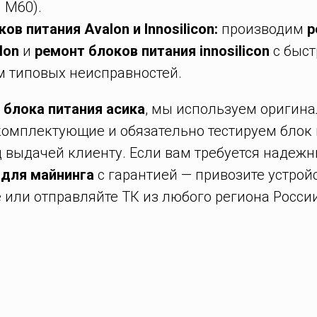
 M60).
ов питания Avalon и Innosilicon:
производим
р
lon
и
ремонт блоков питания innosilicon
с быс
м типовых неисправностей.
 блока питания асика
, мы используем оригина
комплектующие и обязательно тестируем блок
д выдачей клиенту. Если вам требуется надеж
 для майнинга
с гарантией — привозите устрой
 или отправляйте ТК из любого региона России