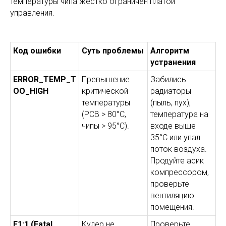
температуры чипа жестко ограничен платой
управления.
Код ошибки
Суть проблемы
Алгоритм
устранения
ERROR_TEMP_T
Превышение
Забились
OO_HIGH
критической
радиаторы
температуры
(пыль, пух),
(PCB > 80°C,
температура на
чипы > 95°C).
входе выше
35°C или упал
поток воздуха.
Продуйте асик
компрессором,
проверьте
вентиляцию
помещения.
F1:1 (Fatal
Кулер не
Проверьте