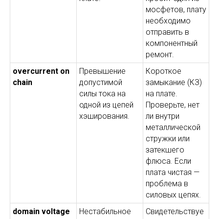
мосфетов, плату
необходимо
отправить в
компонентный
ремонт.
overcurrent on
Превышение
Короткое
chain
допустимой
замыкание (КЗ)
силы тока на
на плате.
одной из цепей
Проверьте, нет
хэширования.
ли внутри
металлической
стружки или
затекшего
флюса. Если
плата чистая —
проблема в
силовых цепях.
domain voltage
Нестабильное
Свидетельствуе