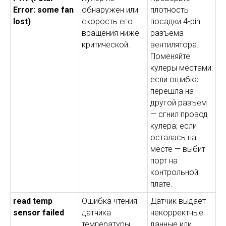
Error: some fan
обнаружен или
плотность
lost)
скорость его
посадки 4-pin
вращения ниже
разъема
критической.
вентилятора.
Поменяйте
кулеры местами:
если ошибка
перешла на
другой разъем
— сгнил провод
кулера; если
осталась на
месте — выбит
порт на
контрольной
плате.
read temp
Ошибка чтения
Датчик выдает
sensor failed
датчика
некорректные
температуры
данные или