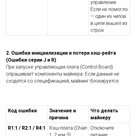
управления.
Если не помогло
— один из чипов
в цепи вышел из
строя.
2. Ошибки инициализации и потери хэш-рейта
(Ошибки серии J и R)
При запуске управляющая плата (Control Board)
опрашивает компоненты майнера. Если данные не
сходятся со спецификацией, майнинг блокируется.
Код ошибки
Значение и
Что делать
причина
майнеру
R1:1 / R2:1 / R4:1
Хэш-плата (Chain
Отключите
1, 2 или 3)
питание,