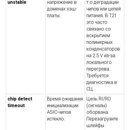
unstable
напряжение в
т о деградации
доменах хэш-
чипов или цепей
платы.
питания. В T21
это часто
связано со
вскрытием
полимерных
конденсаторов
на 2.5 V из-за
локального
перегрева.
Требуется
диагностика в
СЦ.
chip detect
Время ожидания
Цепь RI/RO
timeout
инициализации
(сигналы)
ASIC-чипов
оборвана.
истекло.
Перезагрузите
шлейфы