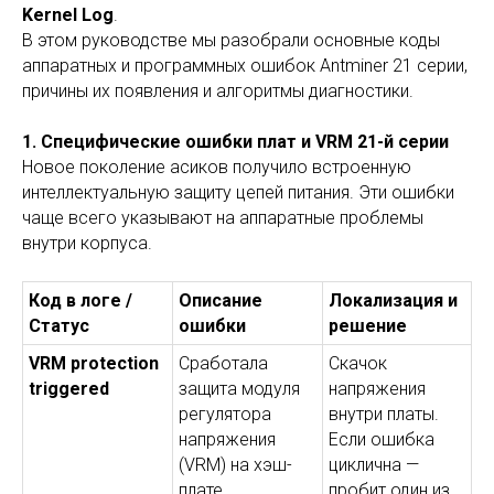
Kernel Log
.
В этом руководстве мы разобрали основные коды
аппаратных и программных ошибок Antminer 21 серии,
причины их появления и алгоритмы диагностики.
1. Специфические ошибки плат и VRM 21-й серии
Новое поколение асиков получило встроенную
интеллектуальную защиту цепей питания. Эти ошибки
чаще всего указывают на аппаратные проблемы
внутри корпуса.
Код в логе /
Описание
Локализация и
Статус
ошибки
решение
VRM protection
Сработала
Скачок
triggered
защита модуля
напряжения
регулятора
внутри платы.
напряжения
Если ошибка
(VRM) на хэш-
циклична —
плате.
пробит один из