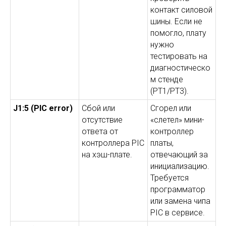
контакт силовой
шины. Если не
помогло, плату
нужно
тестировать на
диагностическо
м стенде
(PT1/PT3).
J1:5 (PIC error)
Сбой или
Сгорел или
отсутствие
«слетел» мини-
ответа от
контроллер
контроллера PIC
платы,
на хэш-плате.
отвечающий за
инициализацию.
Требуется
программатор
или замена чипа
PIC в сервисе.