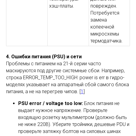
хэш-платы.
поврежден.
Потребуется
замена
копеечной
микросхемы
термодатчика.
4. Ошибки питания (PSU) и сети
Проблемы с питанием на 21-й серии часто
маскируются под другие системные сбои. Например,
строка ERROR_TEMP_TOO_HIGH: power is err в гидро-
моделях указывает на аппаратный сбой самого блока
питания, а не на перегрев чипов. [
1
]
PSU error / voltage too low:
Блок питания не
выдает нужное напряжение. Проверьте
входящую розетку мультиметром (должно быть
не ниже 220В). Уберите тройники, дешевые PDU и
проверьте затяжку болтов на силовых шинах