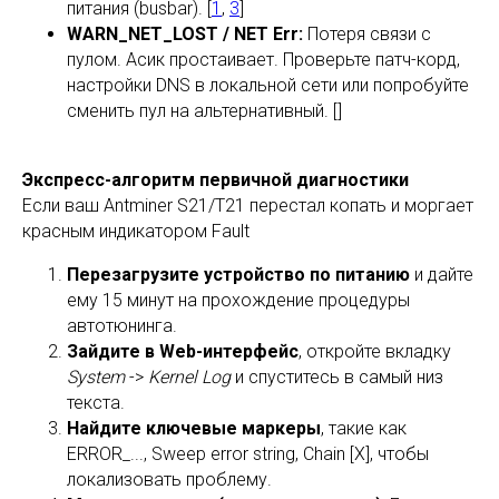
питания (busbar). [
1
,
3
]
WARN_NET_LOST / NET Err:
Потеря связи с
пулом. Асик простаивает. Проверьте патч-корд,
настройки DNS в локальной сети или попробуйте
сменить пул на альтернативный. []
Экспресс-алгоритм первичной диагностики
Если ваш Antminer S21/T21 перестал копать и моргает
красным индикатором Fault
Перезагрузите устройство по питанию
и дайте
ему 15 минут на прохождение процедуры
автотюнинга.
Зайдите в Web-интерфейс
, откройте вкладку
System
->
Kernel Log
и спуститесь в самый низ
текста.
Найдите ключевые маркеры
, такие как
ERROR_..., Sweep error string, Chain [X], чтобы
локализовать проблему.