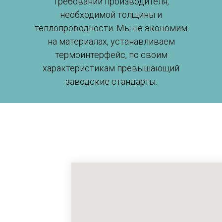
требований производителя,
необходимой толщины и
теплопроводности. Мы не экономим
на материалах, устанавливаем
термоинтерфейс, по своим
характеристикам превышающий
заводские стандарты.