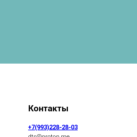
Контакты
+7(993)228-28-03
dts
@p
roton.me