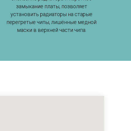
замыкание платы, позволяет
установить радиаторы на старые
перегретые чипы, лишённые медной
маски в верхней части чипа.