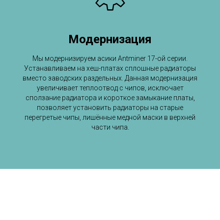
Модернизация
Мы модернизируем асики Antminer 17-ой серии.
Устанавливаем на хеш-платах сплошные радиаторы
вместо заводских раздельных. Данная модернизация
увеличивает теплоотвод с чипов, исключает
сползание радиатора и короткое замыкание платы,
позволяет установить радиаторы на старые
перегретые чипы, лишённые медной маски в верхней
части чипа.