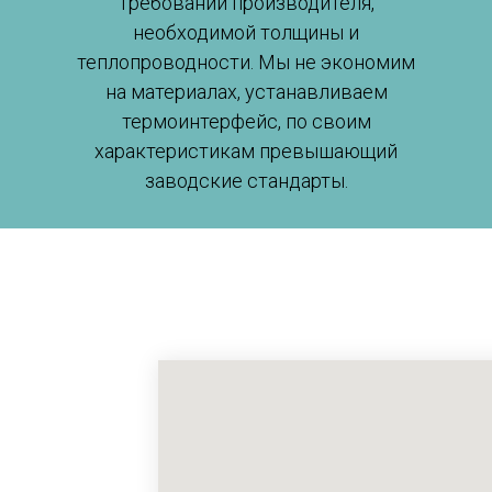
требований производителя,
необходимой толщины и
теплопроводности. Мы не экономим
на материалах, устанавливаем
термоинтерфейс, по своим
характеристикам превышающий
заводские стандарты.