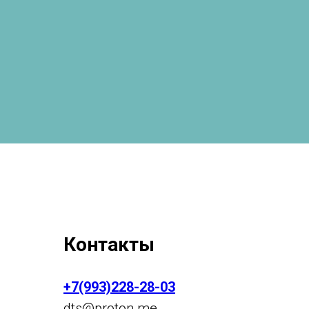
Контакты
+7(993)228-28-03
dts
@p
roton.me