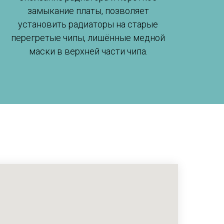
замыкание платы, позволяет
установить радиаторы на старые
перегретые чипы, лишённые медной
маски в верхней части чипа.