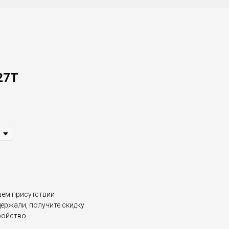
27T
шем присутствии
держали, получите скидку
ройство