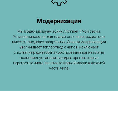
Модернизация
Мы модернизируем асики Antminer 17-ой серии.
Устанавливаем на хеш-платах сплошные радиаторы
вместо заводских раздельных. Данная модернизация
увеличивает теплоотвод с чипов, исключает
сползание радиатора и короткое замыкание платы,
позволяет установить радиаторы на старые
перегретые чипы, лишённые медной маски в верхней
части чипа.