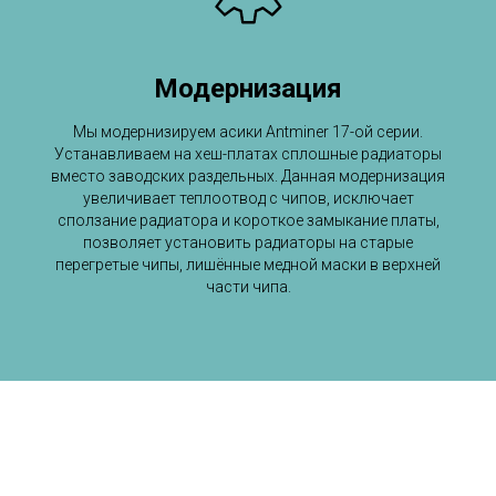
Модернизация
Мы модернизируем асики Antminer 17-ой серии.
Устанавливаем на хеш-платах сплошные радиаторы
вместо заводских раздельных. Данная модернизация
увеличивает теплоотвод с чипов, исключает
сползание радиатора и короткое замыкание платы,
позволяет установить радиаторы на старые
перегретые чипы, лишённые медной маски в верхней
части чипа.