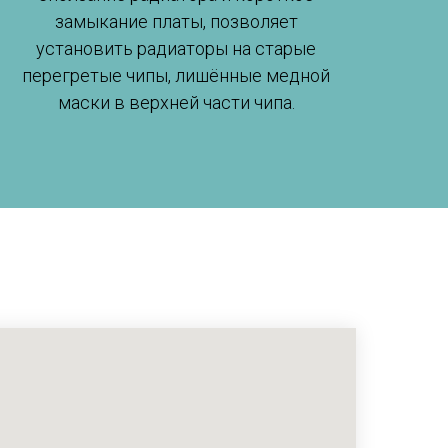
замыкание платы, позволяет
установить радиаторы на старые
перегретые чипы, лишённые медной
маски в верхней части чипа.