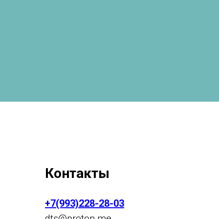
Контакты
+7(993)228-28-03
dts
@p
roton.me