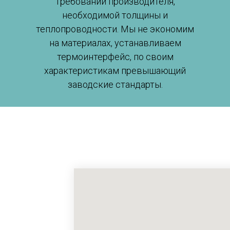
требований производителя,
необходимой толщины и
теплопроводности. Мы не экономим
на материалах, устанавливаем
термоинтерфейс, по своим
характеристикам превышающий
заводские стандарты.