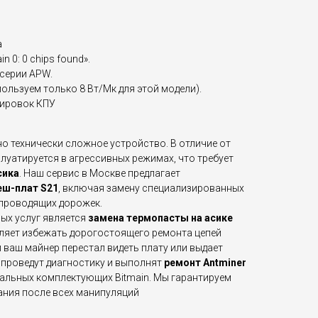
а
 0: 0 chips found».
серии APW.
ользуем только 8 Вт/Мк для этой модели).
кировок КПУ
 но технически сложное устройство. В отличие от
плуатируется в агрессивных режимах, что требует
сика
. Наш сервис в Москве предлагает
еш-плат S21
, включая замену специализированных
опроводящих дорожек.
ых услуг является
замена термопасты на асике
ляет избежать дорогостоящего ремонта цепей
 ваш майнер перестал видеть плату или выдает
 проведут диагностику и выполнят
ремонт Antminer
альных комплектующих Bitmain. Мы гарантируем
ния после всех манипуляций