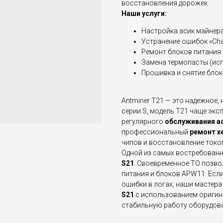
восстановления дорожек.
Наши услуги:
Настройка асик майнер
Устранение ошибок «Chain
Ремонт блоков питания 
Замена термопасты (исп
Прошивка и снятие бло
Antminer T21 — это надежное,
серии S, модель T21 чаще экс
регулярного
обслуживания а
профессиональный
ремонт х
чипов и восстановление ток
Одной из самых востребованн
S21
. Своевременное ТО позво
питания и блоков APW11. Если
ошибки в логах, наши мастера
S21
с использованием оригин
стабильную работу оборудова