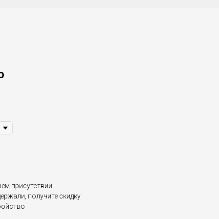
o
шем присутствии
держали, получите скидку
ройство