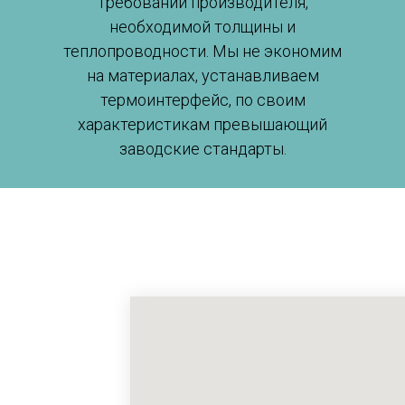
требований производителя,
необходимой толщины и
теплопроводности. Мы не экономим
на материалах, устанавливаем
термоинтерфейс, по своим
характеристикам превышающий
заводские стандарты.