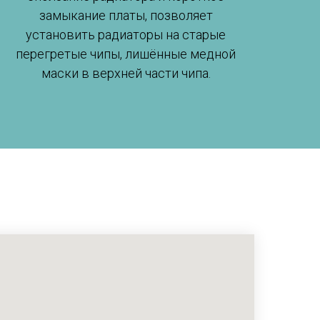
замыкание платы, позволяет
установить радиаторы на старые
перегретые чипы, лишённые медной
маски в верхней части чипа.