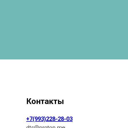
Контакты
+7(993)228-28-03
dts
@p
roton.me