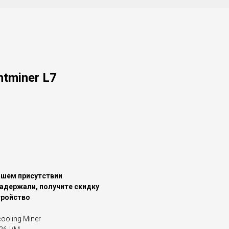
ntminer L7
ашем присутствии
задержали, получите скидку
тройство
cooling Miner