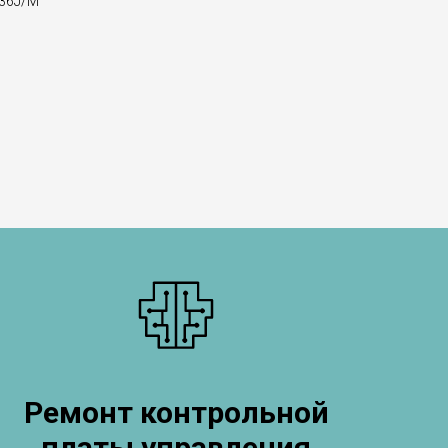
.36J/M
Ремонт контрольной
платы управления