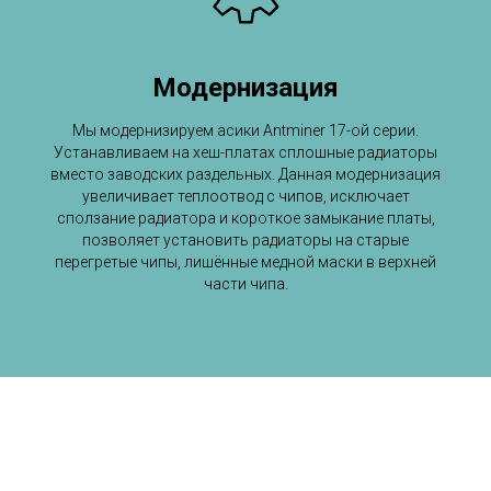
Модернизация
Мы модернизируем асики Antminer 17-ой серии.
Устанавливаем на хеш-платах сплошные радиаторы
вместо заводских раздельных. Данная модернизация
увеличивает теплоотвод с чипов, исключает
сползание радиатора и короткое замыкание платы,
позволяет установить радиаторы на старые
перегретые чипы, лишённые медной маски в верхней
части чипа.