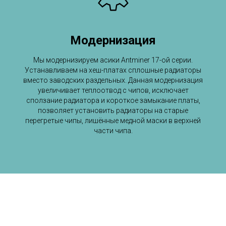
Модернизация
Мы модернизируем асики Antminer 17-ой серии.
Устанавливаем на хеш-платах сплошные радиаторы
вместо заводских раздельных. Данная модернизация
увеличивает теплоотвод с чипов, исключает
сползание радиатора и короткое замыкание платы,
позволяет установить радиаторы на старые
перегретые чипы, лишённые медной маски в верхней
части чипа.