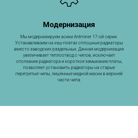
Модернизация
Мы модернизируем асики Antminer 17-ой серии.
Устанавливаем на хеш-платах сплошные радиаторы
вместо заводских раздельных. Данная модернизация
увеличивает теплоотвод с чипов, исключает
сползание радиатора и короткое замыкание платы,
позволяет установить радиаторы на старые
перегретые чипы, лишённые медной маски в верхней
части чипа.