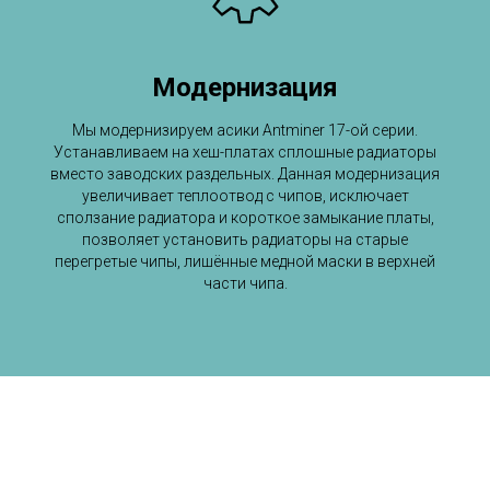
Модернизация
Мы модернизируем асики Antminer 17-ой серии.
Устанавливаем на хеш-платах сплошные радиаторы
вместо заводских раздельных. Данная модернизация
увеличивает теплоотвод с чипов, исключает
сползание радиатора и короткое замыкание платы,
позволяет установить радиаторы на старые
перегретые чипы, лишённые медной маски в верхней
части чипа.